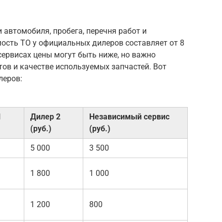
 автомобиля, пробега, перечня работ и
мость ТО у официальных дилеров составляет от 8
сервисах цены могут быть ниже, но важно
ов и качестве используемых запчастей. Вот
леров:
1
Дилер 2
Независимый сервис
(руб.)
(руб.)
5 000
3 500
1 800
1 000
1 200
800