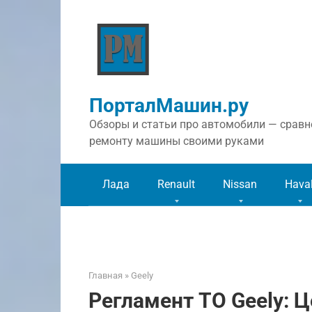
Перейти
к
контенту
ПорталМашин.ру
Обзоры и статьи про автомобили — сравне
ремонту машины своими руками
Лада
Renault
Nissan
Hava
Главная
»
Geely
Регламент ТО Geely: 