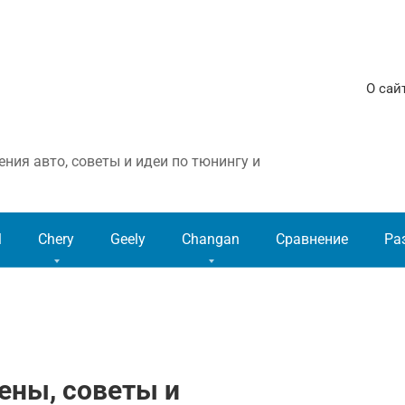
О сай
ния авто, советы и идеи по тюнингу и
l
Chery
Geely
Changan
Сравнение
Ра
Цены, советы и