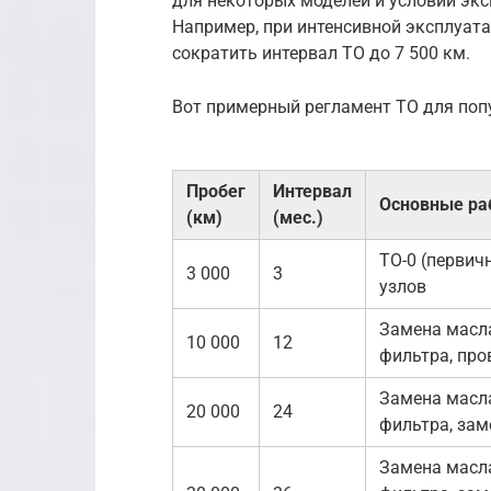
для некоторых моделей и условий экс
Например, при интенсивной эксплуат
сократить интервал ТО до 7 500 км.
Вот примерный регламент ТО для поп
Пробег
Интервал
Основные ра
(км)
(мес.)
ТО-0 (первич
3 000
3
узлов
Замена масла
10 000
12
фильтра, про
Замена масла
20 000
24
фильтра, зам
Замена масла