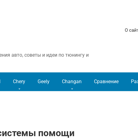
О сай
ния авто, советы и идеи по тюнингу и
l
Chery
Geely
Changan
Сравнение
Ра
и системы помощи