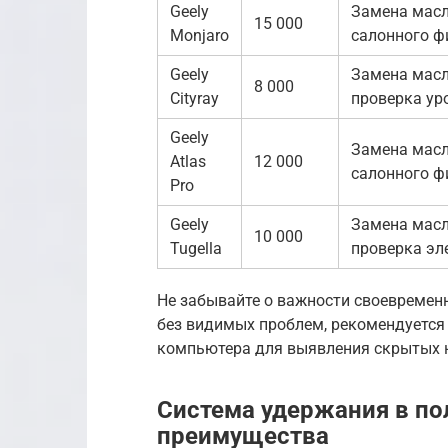
Geely
Замена масл
15 000
Monjaro
салонного ф
Geely
Замена масл
8 000
Cityray
проверка ур
Geely
Замена масл
Atlas
12 000
салонного ф
Pro
Geely
Замена масл
10 000
Tugella
проверка эл
Не забывайте о важности своевремен
без видимых проблем, рекомендуется
компьютера для выявления скрытых 
Система удержания в по
преимущества