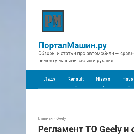
Перейти
к
контенту
ПорталМашин.ру
Обзоры и статьи про автомобили — сравне
ремонту машины своими руками
Лада
Renault
Nissan
Hava
Главная
»
Geely
Регламент ТО Geely 