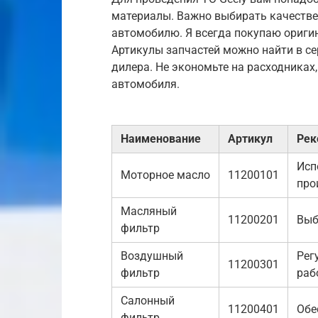
материалы. Важно выбирать качестве
автомобилю. Я всегда покупаю ориги
Артикулы запчастей можно найти в се
дилера. Не экономьте на расходниках
автомобиля.
Наименование
Артикул
Рек
Исп
Моторное масло
11200101
про
Масляный
11200201
Выб
фильтр
Воздушный
Рег
11200301
фильтр
раб
Салонный
11200401
Обе
фильтр