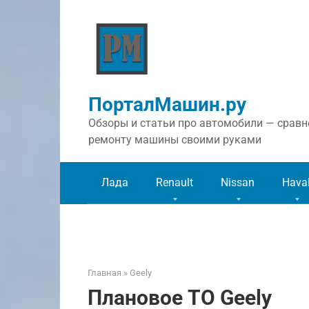
Перейти
к
контенту
ПорталМашин.ру
Обзоры и статьи про автомобили — сравне
ремонту машины своими руками
Лада
Renault
Nissan
Hava
Главная
»
Geely
Плановое ТО Geely