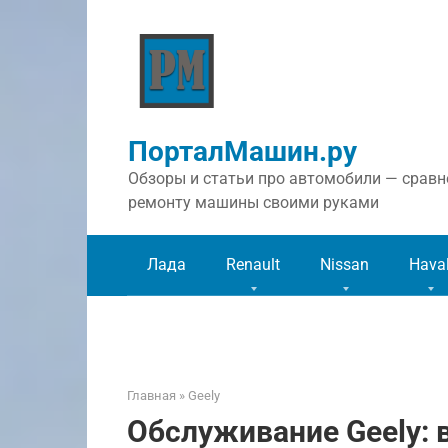
Перейти
к
контенту
ПорталМашин.ру
Обзоры и статьи про автомобили — сравне
ремонту машины своими руками
Лада
Renault
Nissan
Hava
Главная
»
Geely
Обслуживание Geely: в