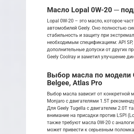
Масло Lopal 0W-20 ─ по
Lopal 0W-20 – это масло, которое ча
автомобилей Geely. Оно полностью си
стабильность и защиту при экстремал
необходимым спецификациям: API SP, 
дополнительные допуски от других пр
Geely Coolray и заметил улучшение д
Выбор масла по модели Ge
Belgee, Atlas Pro
Выбор масла зависит от конкретной мо
Monjaro с двигателями 1.5T рекоменду
Для Geely Tugella с двигателем 2.0T 
внимание на присадки против LSPI (Low 
также требуют масла 0W-20 с анало
может привести к серьезным поломка