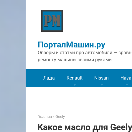
Перейти
к
контенту
ПорталМашин.ру
Обзоры и статьи про автомобили — сравне
ремонту машины своими руками
Лада
Renault
Nissan
Hava
Главная
»
Geely
Какое масло для Geel