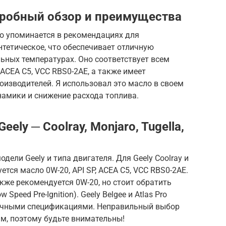
дробный обзор и преимущества
сто упоминается в рекомендациях для
нтетическое, что обеспечивает отличную
ьных температурах. Оно соответствует всем
ACEA C5, VCC RBS0-2AE, а также имеет
оизводителей. Я использовал это масло в своем
инамики и снижение расхода топлива.
ely ─ Coolray, Monjaro, Tugella,
дели Geely и типа двигателя. Для Geely Coolray и
ется масло 0W-20, API SP, ACEA C5, VCC RBS0-2AE.
также рекомендуется 0W-20, но стоит обратить
Speed Pre-Ignition). Geely Belgee и Atlas Pro
гичными спецификациями. Неправильный выбор
м, поэтому будьте внимательны!