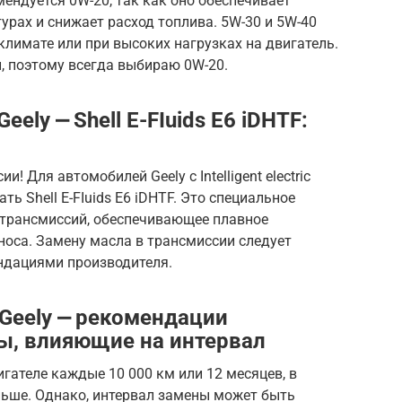
ендуется 0W-20, так как оно обеспечивает
урах и снижает расход топлива. 5W-30 и 5W-40
лимате или при высоких нагрузках на двигатель.
, поэтому всегда выбираю 0W-20.
ely ⎼ Shell E-FIuids E6 iDHTF:
! Для автомобилей Geely с Intelligent electric
ть Shell E-FIuids E6 iDHTF. Это специальное
 трансмиссий, обеспечивающее плавное
носа. Замену масла в трансмиссии следует
ендациями производителя.
Geely ⎼ рекомендации
ы, влияющие на интервал
гателе каждые 10 000 км или 12 месяцев, в
аньше. Однако, интервал замены может быть