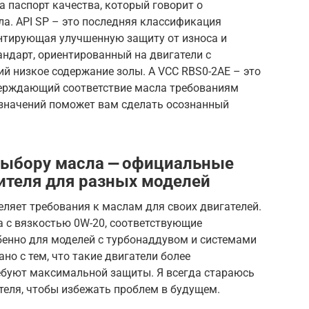
а паспорт качества, который говорит о
а. API SP – это последняя классификация
антирующая улучшенную защиту от износа и
андарт, ориентированный на двигатели с
 низкое содержание золы. А VCC RBS0-2AE – это
верждающий соответствие масла требованиям
означений поможет вам сделать осознанный
выбору масла ⎼ официальные
ителя для разных моделей
деляет требования к маслам для своих двигателей.
 с вязкостью 0W-20, соответствующие
бенно для моделей с турбонаддувом и системами
но с тем, что такие двигатели более
ребуют максимальной защиты. Я всегда стараюсь
еля, чтобы избежать проблем в будущем.