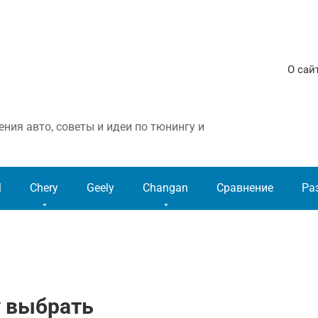
О сай
ния авто, советы и идеи по тюнингу и
l
Chery
Geely
Changan
Сравнение
Ра
y выбрать