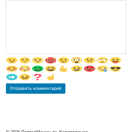
© 2026 ПорталМашин.ру. Копирование