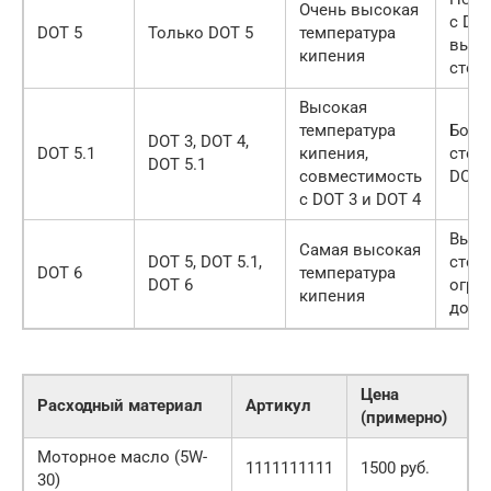
Очень высокая
с DOT
DOT 5
Только DOT 5
температура
высо
кипения
стои
Высокая
температура
Боле
DOT 3, DOT 4,
DOT 5.1
кипения,
стои
DOT 5.1
совместимость
DOT 
с DOT 3 и DOT 4
Высо
Самая высокая
DOT 5, DOT 5.1,
стои
DOT 6
температура
DOT 6
огра
кипения
дост
Цена
Расходный материал
Артикул
(примерно)
Моторное масло (5W-
1111111111
1500 руб.
30)