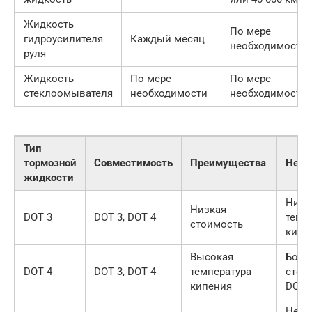
Жидкость
По мере
гидроусилителя
Каждый месяц
необходимости
руля
Жидкость
По мере
По мере
стеклоомывателя
необходимости
необходимости
Тип
тормозной
Совместимость
Преимущества
Недо
жидкости
Низк
Низкая
DOT 3
DOT 3, DOT 4
темп
стоимость
кипе
Высокая
Боле
DOT 4
DOT 3, DOT 4
температура
стои
кипения
DOT 
Несо