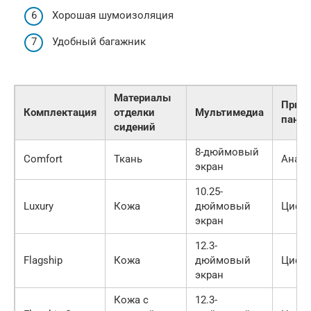
Хорошая шумоизоляция
Удобный багажник
Материалы
Прибо
Комплектация
отделки
Мультимедиа
панел
сидений
8-дюймовый
Comfort
Ткань
Анало
экран
10.25-
Luxury
Кожа
дюймовый
Цифр
экран
12.3-
Flagship
Кожа
дюймовый
Цифр
экран
Кожа с
12.3-