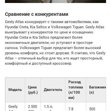
Сравнение с конкурентами
Geely Atlas конкурирует с такими автомобилями, как
Hyundai Creta, Kia Seltos и Volkswagen Tiguan. Geely Atlas
выигрывает у конкурентов по цене и оснащению.
Hyundai Creta и Kia Seltos предлагают более
экономичные двигатели, но уступают в просторе
салона. Volkswagen Tiguan предлагает более высокий
уровень комфорта, но стоит дороже. Я считаю, что Geely
Atlas – отличный выбор для тех, кто ищет просторный,
комфортный и доступный кроссовер.
Расход
Цена
топлива
Багажник
Модель
Двигатель
(руб.)
(л/100
(л)
км)
Geely
2 500
1.5 л,
7.8
505