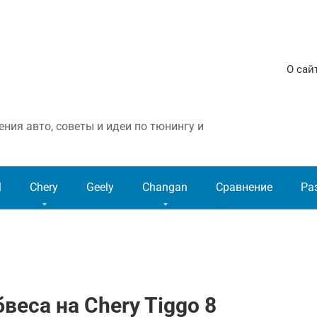
О сай
ния авто, советы и идеи по тюнингу и
l
Chery
Geely
Changan
Сравнение
Ра
веса на Chery Tiggo 8