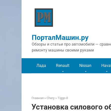
Перейти
к
контенту
ПорталМашин.ру
Обзоры и статьи про автомобили — сравне
ремонту машины своими руками
Лада
Renault
Nissan
Hava
Главная
»
Chery
»
Tiggo 8
Установка силового об