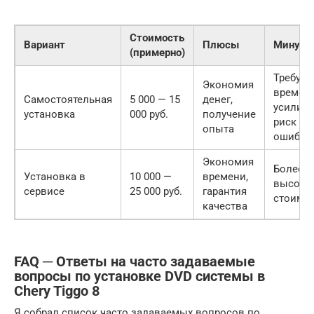
Стоимость
Вариант
Плюсы
Минусы
(примерно)
Требует
Экономия
времен
Самостоятельная
5 000 — 15
денег,
усилий,
установка
000 руб.
получение
риск
опыта
ошибок
Экономия
Более
Установка в
10 000 —
времени,
высока
сервисе
25 000 руб.
гарантия
стоимо
качества
FAQ ─ Ответы на часто задаваемые
вопросы по установке DVD системы в
Chery Tiggo 8
Я собрал список часто задаваемых вопросов по