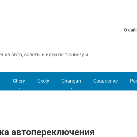
О сай
ния авто, советы и идеи по тюнингу и
l
Chery
Geely
Changan
Сравнение
Ра
овка автопереключения