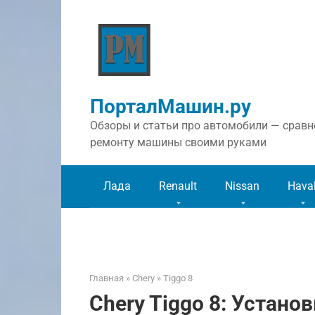
Перейти
к
контенту
ПорталМашин.ру
Обзоры и статьи про автомобили — сравне
ремонту машины своими руками
Лада
Renault
Nissan
Hava
Главная
»
Chery
»
Tiggo 8
Chery Tiggo 8: Устан