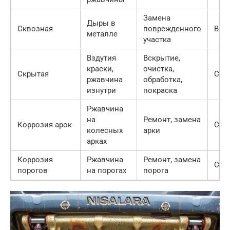
Замена
Дыры в
Сквозная
поврежденного
Выс
металле
участка
Вздутия
Вскрытие,
краски,
очистка,
Скрытая
Сре
ржавчина
обработка,
изнутри
покраска
Ржавчина
на
Ремонт, замена
Коррозия арок
Сре
колесных
арки
арках
Коррозия
Ржавчина
Ремонт, замена
Сре
порогов
на порогах
порога