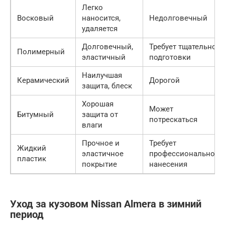
Легко
Восковый
наносится,
Недолговечный
удаляется
Долговечный,
Требует тщательной
Полимерный
эластичный
подготовки
Наилучшая
Керамический
Дорогой
защита, блеск
Хорошая
Может
Битумный
защита от
потрескаться
влаги
Прочное и
Требует
Жидкий
эластичное
профессионального
пластик
покрытие
нанесения
Уход за кузовом Nissan Almera в зимний
период