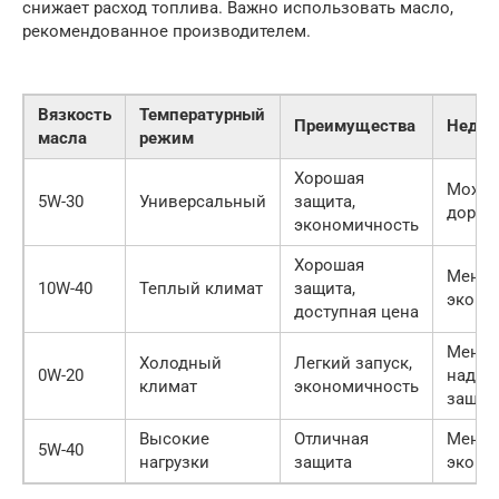
снижает расход топлива. Важно использовать масло,
рекомендованное производителем.
Вязкость
Температурный
Преимущества
Недос
масла
режим
Хорошая
Может
5W-30
Универсальный
защита,
дорог
экономичность
Хорошая
Менее
10W-40
Теплый климат
защита,
эконо
доступная цена
Менее
Холодный
Легкий запуск,
0W-20
надеж
климат
экономичность
защит
Высокие
Отличная
Менее
5W-40
нагрузки
защита
эконо