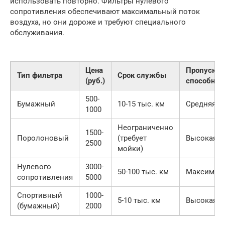
использовать повторно. Фильтры нулевого
сопротивления обеспечивают максимальный поток
воздуха, но они дороже и требуют специального
обслуживания.
Цена
Пропускна
Тип фильтра
Срок службы
(руб.)
способнос
500-
Бумажный
10-15 тыс. км
Средняя
1000
Неограниченно
1500-
Поролоновый
(требует
Высокая
2500
мойки)
Нулевого
3000-
50-100 тыс. км
Максимал
сопротивления
5000
Спортивный
1000-
5-10 тыс. км
Высокая
(бумажный)
2000