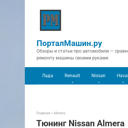
Перейти
к
контенту
ПорталМашин.ру
Обзоры и статьи про автомобили — сравне
ремонту машины своими руками
Лада
Renault
Nissan
Hava
Главная
»
Almera
Тюнинг Nissan Almera